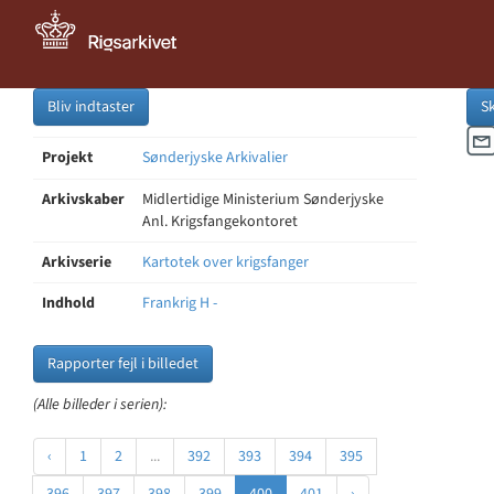
Bliv indtaster
S
Projekt
Sønderjyske Arkivalier
Arkivskaber
Midlertidige Ministerium Sønderjyske
Anl. Krigsfangekontoret
Arkivserie
Kartotek over krigsfanger
Indhold
Frankrig H -
Rapporter fejl i billedet
(Alle billeder i serien):
‹
1
2
...
392
393
394
395