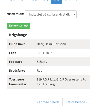
396
397
398
399
400
401
›
Vis version:
Korrekturlæst
Krigsfange
Fulde Navn
Haar, Heinr. Christian
Født
30-11-1892
Fødested
Schuby
Krydsfarve
Rød
Yderligere
819 P.G.R.L. 1. G. 2 F Over Assens Fr.
kommentar
Fg. i Frankrig
« Forrige billede
Næste billede »