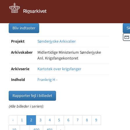
Bliv indtaster
S
Projekt
Sønderjyske Arkivalier
Arkivskaber
Midlertidige Ministerium Sønderjyske
Anl. Krigsfangekontoret
Arkivserie
Kartotek over krigsfanger
Indhold
Frankrig H -
Rapporter fejl i billedet
(Alle billeder i serien):
‹
1
2
3
4
5
6
7
8
9