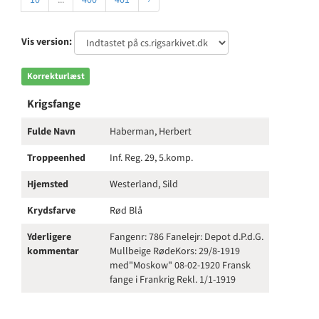
10
...
400
401
›
Vis version:
Korrekturlæst
Krigsfange
Fulde Navn
Haberman, Herbert
Troppeenhed
Inf. Reg. 29, 5.komp.
Hjemsted
Westerland, Sild
Krydsfarve
Rød Blå
Yderligere
Fangenr: 786 Fanelejr: Depot d.P.d.G.
kommentar
Mullbeige RødeKors: 29/8-1919
med"Moskow" 08-02-1920 Fransk
fange i Frankrig Rekl. 1/1-1919