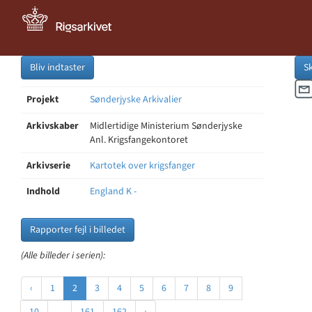
Bliv indtaster
S
Projekt
Sønderjyske Arkivalier
Arkivskaber
Midlertidige Ministerium Sønderjyske
Anl. Krigsfangekontoret
Arkivserie
Kartotek over krigsfanger
Indhold
England K -
Rapporter fejl i billedet
(Alle billeder i serien):
‹
1
2
3
4
5
6
7
8
9