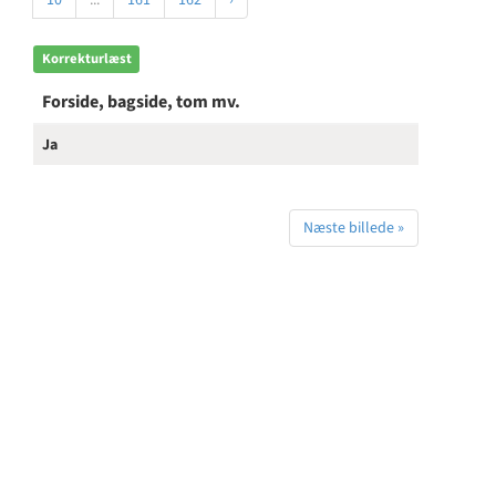
10
...
161
162
›
Korrekturlæst
Forside, bagside, tom mv.
Ja
Næste billede »