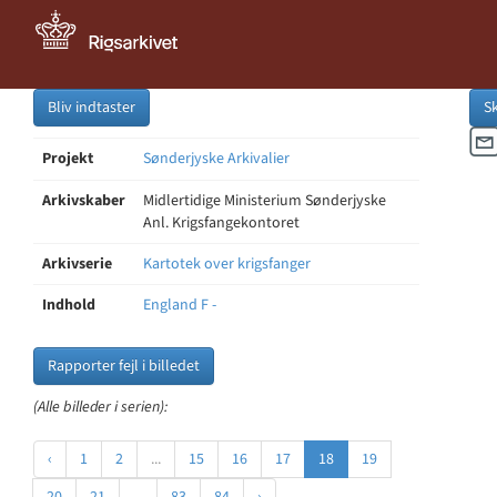
Bliv indtaster
S
Projekt
Sønderjyske Arkivalier
Arkivskaber
Midlertidige Ministerium Sønderjyske
Anl. Krigsfangekontoret
Arkivserie
Kartotek over krigsfanger
Indhold
England F -
Rapporter fejl i billedet
(Alle billeder i serien):
‹
1
2
...
15
16
17
18
19