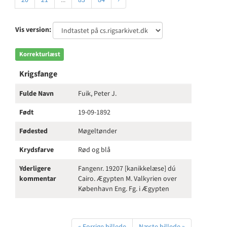
20
21
...
83
84
›
Vis version:
Korrekturlæst
Krigsfange
Fulde Navn
Fuik, Peter J.
Født
19-09-1892
Fødested
Møgeltønder
Krydsfarve
Rød og blå
Yderligere
Fangenr. 19207 [kanikkelæse] dú
kommentar
Cairo. Ægypten M. Valkyrien over
København Eng. Fg. i Ægypten