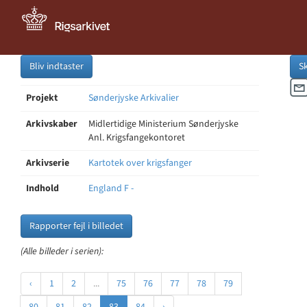
Bliv indtaster
S
Projekt
Sønderjyske Arkivalier
Arkivskaber
Midlertidige Ministerium Sønderjyske
Anl. Krigsfangekontoret
Arkivserie
Kartotek over krigsfanger
Indhold
England F -
Rapporter fejl i billedet
(Alle billeder i serien):
‹
1
2
...
75
76
77
78
79