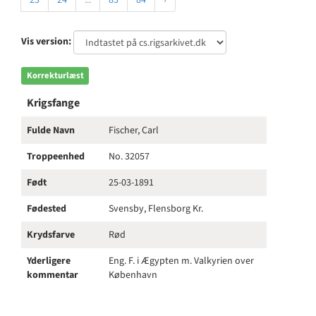
23
24
...
83
84
›
Vis version:
Korrekturlæst
Krigsfange
Fulde Navn
Fischer, Carl
Troppeenhed
No. 32057
Født
25-03-1891
Fødested
Svensby, Flensborg Kr.
Krydsfarve
Rød
Yderligere
Eng. F. i Ægypten m. Valkyrien over
kommentar
København