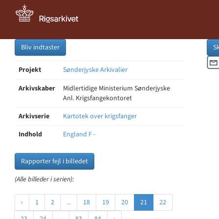
Bliv indtaster
S
Projekt
Sønderjyske Arkivalier
Arkivskaber
Midlertidige Ministerium Sønderjyske
Anl. Krigsfangekontoret
Arkivserie
Kartotek over krigsfanger
Indhold
England F -
Rapporter fejl i billedet
(Alle billeder i serien):
‹
1
2
...
18
19
20
21
22