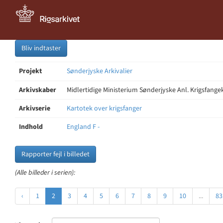
Bliv indtaster
Projekt
Sønderjyske Arkivalier
Arkivskaber
Midlertidige Ministerium Sønderjyske Anl. Krigsfang
Arkivserie
Kartotek over krigsfanger
Indhold
England F -
Rapporter fejl i billedet
(Alle billeder i serien):
‹
1
2
3
4
5
6
7
8
9
10
...
83