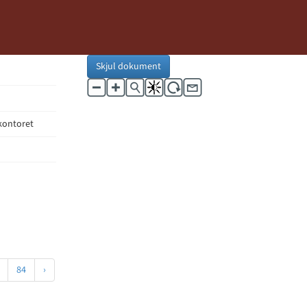
Skjul dokument
ekontoret
84
›