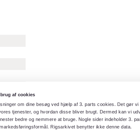
 brug af cookies
gelsk fange,
sninger om dine besøg ved hjælp af 3. parts cookies. Det gør vi 
ores tjenester, og hvordan disse bliver brugt. Dermed kan vi udv
enester bedre og nemmere at bruge. Nogle sider indeholder 3. par
markedsføringsformål. Rigsarkivet benytter ikke denne data.
te billede »