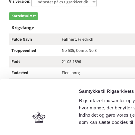
Vis version:
Korrekturlæst
Krigsfange
Fulde Navn
Fahnert, Friedrich
Troppeenhed
No 535, Comp. No 3
Født
21-05-1896
Fødested
Flensborg
Krydsfarve
Rød og Blå
Samtykke til Rigsarkivets
Yderligere kommentar
POW Comp in France c/o GPO London. En
Rigsarkivet indsamler oply
Frankrig Over Nyborg eller Kalundborg
hvor mange, der benytter v
indholdet og gøre vores tj
som kan sætte cookies til 
Næs