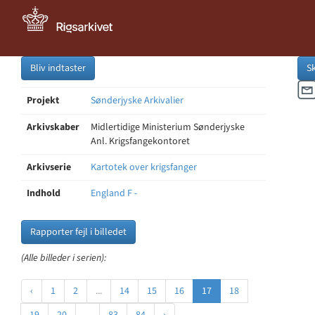
Bliv indtaster
S
Projekt
Sønderjyske Arkivalier
Arkivskaber
Midlertidige Ministerium Sønderjyske
Anl. Krigsfangekontoret
Arkivserie
Kartotek over krigsfanger
Indhold
England F -
Rapporter fejl i billedet
(Alle billeder i serien):
‹
1
2
...
14
15
16
17
18