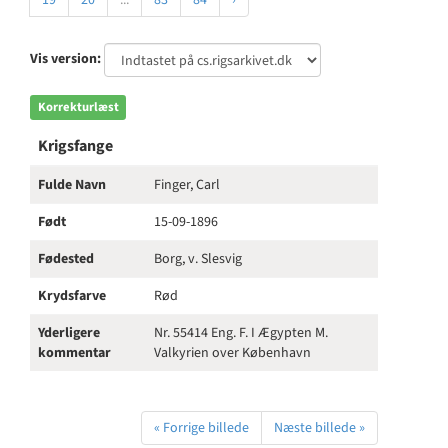
19
20
...
83
84
›
Vis version:
Korrekturlæst
Krigsfange
Fulde Navn
Finger, Carl
Født
15-09-1896
Fødested
Borg, v. Slesvig
Krydsfarve
Rød
Yderligere
Nr. 55414 Eng. F. I Ægypten M.
kommentar
Valkyrien over København
« Forrige billede
Næste billede »