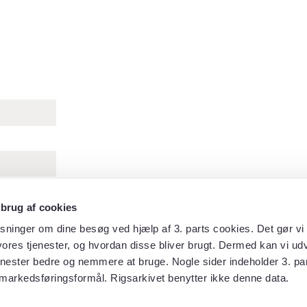
 brug af cookies
sninger om dine besøg ved hjælp af 3. parts cookies. Det gør vi 
ores tjenester, og hvordan disse bliver brugt. Dermed kan vi udv
enester bedre og nemmere at bruge. Nogle sider indeholder 3. par
rien
te Efterr.
markedsføringsformål. Rigsarkivet benytter ikke denne data.
.19 A. 23)