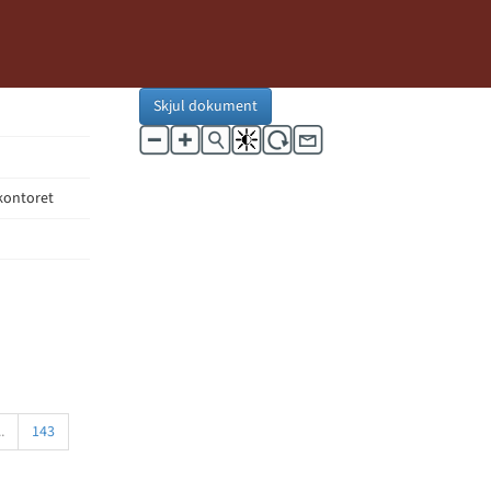
Skjul dokument
ekontoret
..
143