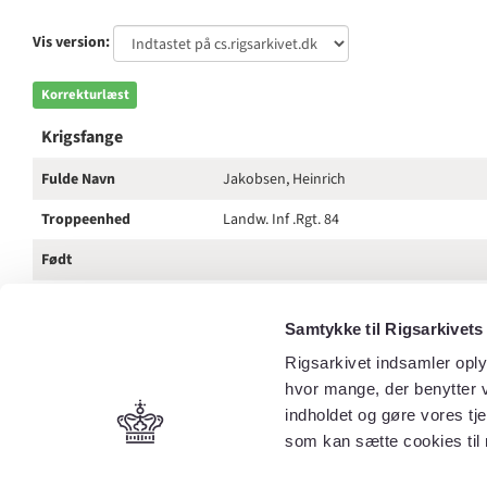
Vis version:
Korrekturlæst
Krigsfange
Fulde Navn
Jakobsen, Heinrich
Troppeenhed
Landw. Inf .Rgt. 84
Født
Fødested
Ladegaard, Haderslev
Samtykke til Rigsarkivets
Hjemsted
Rigsarkivet indsamler oply
Krydsfarve
Blå Rød
hvor mange, der benytter v
indholdet og gøre vores tj
Yderligere kommentar
K. 200 Tschita, Bezirk Transbaikalieu, Sibi
Ladegaard v. Haderslev 15/4 77 el. 78 Sids
som kan sætte cookies til 
15.3.19 Sibirien Med Mitau (Ø.A.K. Skr. 1.12