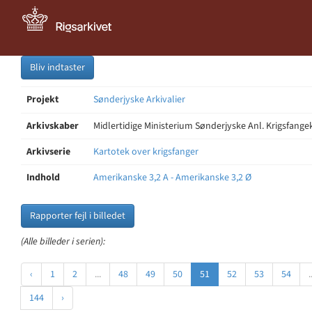
Bliv indtaster
Projekt
Sønderjyske Arkivalier
Arkivskaber
Midlertidige Ministerium Sønderjyske Anl. Krigsfang
Arkivserie
Kartotek over krigsfanger
Indhold
Amerikanske 3,2 A - Amerikanske 3,2 Ø
Rapporter fejl i billedet
(Alle billeder i serien):
‹
1
2
...
48
49
50
51
52
53
54
.
144
›