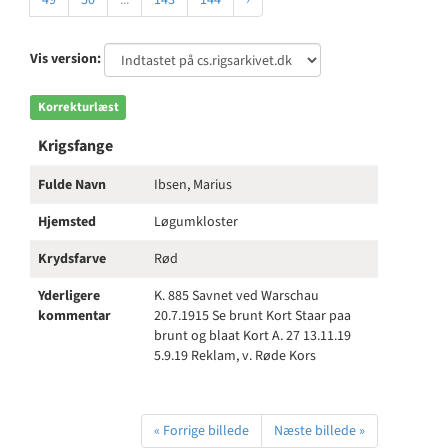
49
50
...
143
144
›
Vis version:
Korrekturlæst
Krigsfange
Fulde Navn
Ibsen, Marius
Hjemsted
Løgumkloster
Krydsfarve
Rød
Yderligere
K. 885 Savnet ved Warschau
kommentar
20.7.1915 Se brunt Kort Staar paa
brunt og blaat Kort A. 27 13.11.19
5.9.19 Reklam, v. Røde Kors
« Forrige billede
Næste billede »