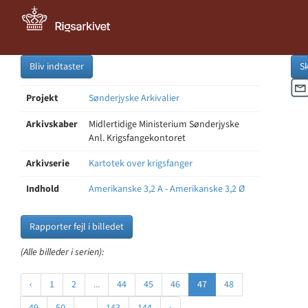
Bliv indtaster
S
Projekt
Sønderjyske Arkivalier
Arkivskaber
Midlertidige Ministerium Sønderjyske
Anl. Krigsfangekontoret
Arkivserie
Kartotek over krigsfanger
Indhold
Amerikanske 3,2 A - Amerikanske 3,2 Ø
Rapporter fejl i billedet
(Alle billeder i serien):
‹
1
2
...
44
45
46
47
48