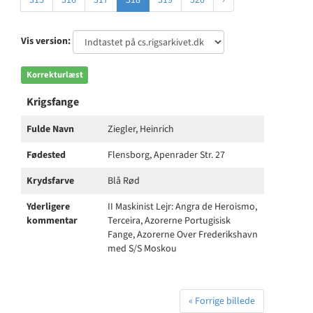
315
316
317
318
319
320
›
Vis version:
Korrekturlæst
Krigsfange
Fulde Navn
Ziegler, Heinrich
Fødested
Flensborg, Apenrader Str. 27
Krydsfarve
Blå Rød
Yderligere
II Maskinist Lejr: Angra de Heroismo,
kommentar
Terceira, Azorerne Portugisisk
Fange, Azorerne Over Frederikshavn
med S/S Moskou
« Forrige billede