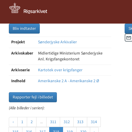
Bliv indtaster
S
Projekt
Sønderjyske Arkivalier
Arkivskaber
Midlertidige Ministerium Sønderjyske
Anl. Krigsfangekontoret
Arkivserie
Kartotek over krigsfanger
Indhold
Amerikanske 2 A - Amerikanske 2 Ø
Rapporter fejl i billedet
(Alle billeder i serien):
‹
1
2
...
311
312
313
314