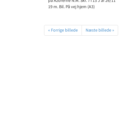
på Azorerne N.M. Skr. 7T13 J af 26/11
19 m. Bil. På vej hjem (A3)
« Forrige billede
Næste billede »