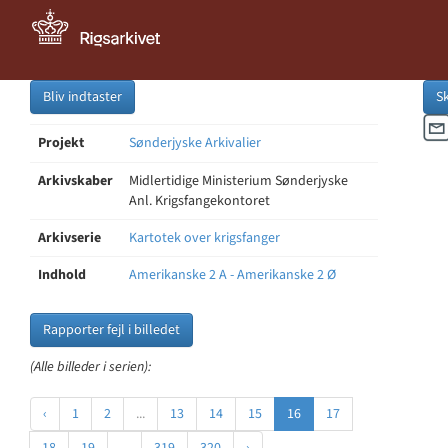
Bliv indtaster
S
Projekt
Sønderjyske Arkivalier
Arkivskaber
Midlertidige Ministerium Sønderjyske
Anl. Krigsfangekontoret
Arkivserie
Kartotek over krigsfanger
Indhold
Amerikanske 2 A - Amerikanske 2 Ø
Rapporter fejl i billedet
(Alle billeder i serien):
‹
1
2
...
13
14
15
16
17