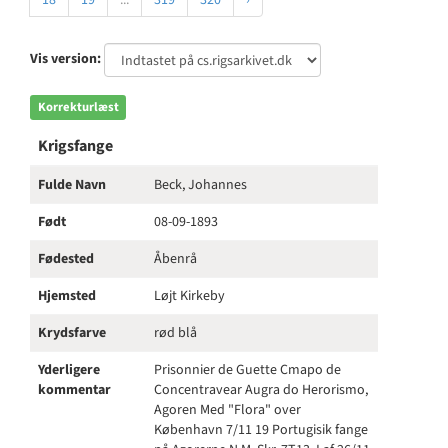
18
19
...
319
320
›
Vis version:
Korrekturlæst
Krigsfange
Fulde Navn
Beck, Johannes
Født
08-09-1893
Fødested
Åbenrå
Hjemsted
Løjt Kirkeby
Krydsfarve
rød blå
Yderligere
Prisonnier de Guette Cmapo de
kommentar
Concentravear Augra do Herorismo,
Agoren Med "Flora" over
København 7/11 19 Portugisik fange