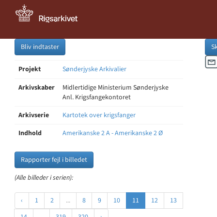
Bliv indtaster
S
Projekt
Sønderjyske Arkivalier
Arkivskaber
Midlertidige Ministerium Sønderjyske
Anl. Krigsfangekontoret
Arkivserie
Kartotek over krigsfanger
Indhold
Amerikanske 2 A - Amerikanske 2 Ø
Rapporter fejl i billedet
(Alle billeder i serien):
‹
1
2
...
8
9
10
11
12
13