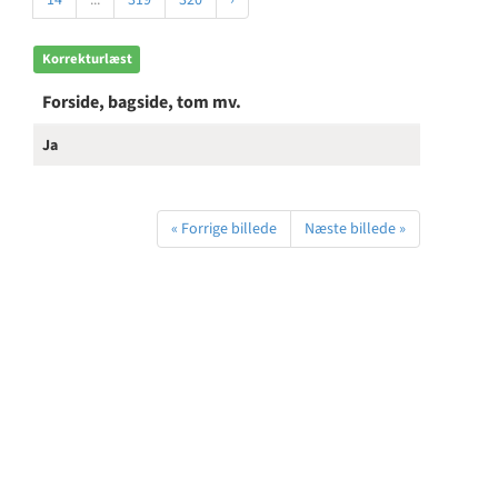
14
...
319
320
›
Korrekturlæst
Forside, bagside, tom mv.
Ja
« Forrige billede
Næste billede »