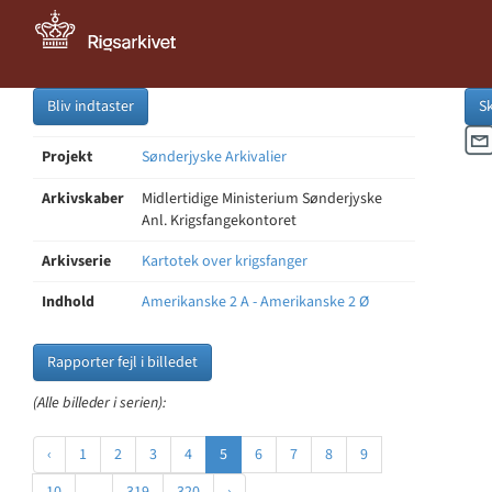
Bliv indtaster
S
Projekt
Sønderjyske Arkivalier
Arkivskaber
Midlertidige Ministerium Sønderjyske
Anl. Krigsfangekontoret
Arkivserie
Kartotek over krigsfanger
Indhold
Amerikanske 2 A - Amerikanske 2 Ø
Rapporter fejl i billedet
(Alle billeder i serien):
‹
1
2
3
4
5
6
7
8
9