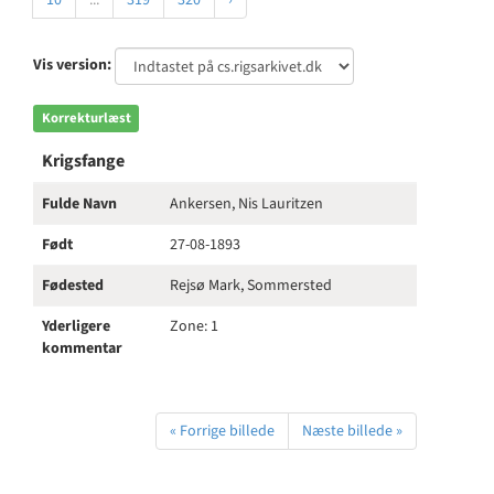
10
...
319
320
›
Vis version:
Korrekturlæst
Krigsfange
Fulde Navn
Ankersen, Nis Lauritzen
Født
27-08-1893
Fødested
Rejsø Mark, Sommersted
Yderligere
Zone: 1
kommentar
« Forrige billede
Næste billede »