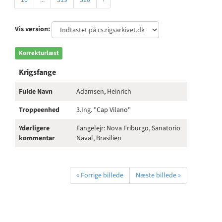
10
...
319
320
›
Vis version:
Korrekturlæst
Krigsfange
Fulde Navn
Adamsen, Heinrich
Troppeenhed
3.Ing. "Cap Vilano"
Yderligere
Fangelejr: Nova Friburgo, Sanatorio
kommentar
Naval, Brasilien
« Forrige billede
Næste billede »