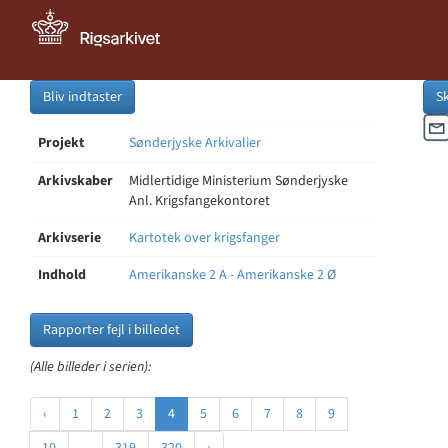
Bliv indtaster
S
Projekt
Sønderjyske Arkivalier
Arkivskaber
Midlertidige Ministerium Sønderjyske
Anl. Krigsfangekontoret
Arkivserie
Kartotek over krigsfanger
Indhold
Amerikanske 2 A - Amerikanske 2 Ø
Rapporter fejl i billedet
(Alle billeder i serien):
‹
1
2
3
4
5
6
7
8
9