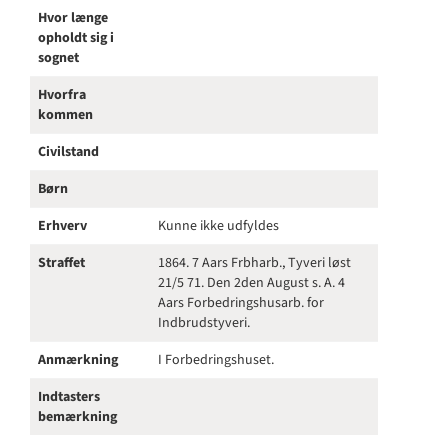
Hvor længe
opholdt sig i
sognet
Hvorfra
kommen
Civilstand
Børn
Erhverv
Kunne ikke udfyldes
Straffet
1864. 7 Aars Frbharb., Tyveri løst
21/5 71. Den 2den August s. A. 4
Aars Forbedringshusarb. for
Indbrudstyveri.
Anmærkning
I Forbedringshuset.
Indtasters
bemærkning