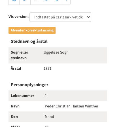
46
47
...
51
52
›
Vis version:
Afventer korrekturlæsning
Stednavn og årstal
Sogn eller
Uggeløse Sogn
stednavn
Årstal
1871
Personoplysninger
Løbenummer
1
Navn
Peder Christian Hansen Winther
Køn
Mand