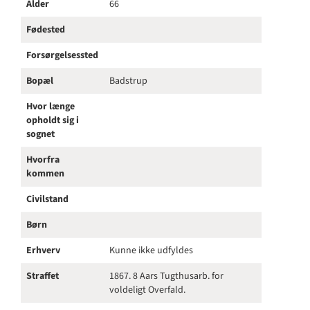
Alder
66
Fødested
Forsørgelsessted
Bopæl
Badstrup
Hvor længe
opholdt sig i
sognet
Hvorfra
kommen
Civilstand
Børn
Erhverv
Kunne ikke udfyldes
Straffet
1867. 8 Aars Tugthusarb. for
voldeligt Overfald.