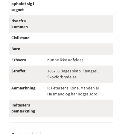
opholdt sig i
sognet
Hvorfra
kommen
Civilstand
Børn
Erhverv
Kunne ikke udfyldes
Straffet
1867. 6 Dages simp. Fængsel,
Skovforbrydelse.
Anmærkning
P. Petersens Kone. Manden er
Husmand og har noget Jord.
Indtasters
bemærkning