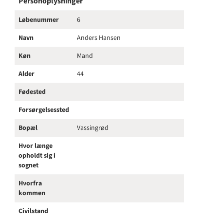
Personoplysninger
Løbenummer
6
Navn
Anders Hansen
Køn
Mand
Alder
44
Fødested
Forsørgelsessted
Bopæl
Vassingrød
Hvor længe
opholdt sig i
sognet
Hvorfra
kommen
Civilstand