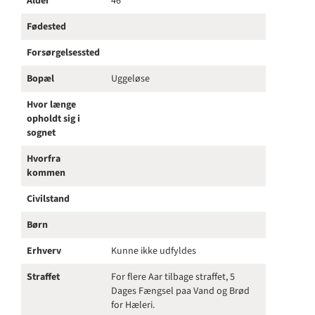
Alder
46
Fødested
Forsørgelsessted
Bopæl
Uggeløse
Hvor længe
opholdt sig i
sognet
Hvorfra
kommen
Civilstand
Børn
Erhverv
Kunne ikke udfyldes
Straffet
For flere Aar tilbage straffet, 5
Dages Fængsel paa Vand og Brød
for Hæleri.