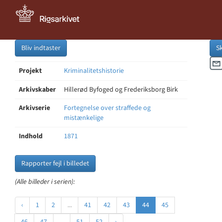
Bliv indtaster
S
Projekt
Kriminalitetshistorie
Arkivskaber
Hillerød Byfoged og Frederiksborg Birk
Arkivserie
Fortegnelse over straffede og
mistænkelige
Indhold
1871
Rapporter fejl i billedet
(Alle billeder i serien):
‹
1
2
...
41
42
43
44
45