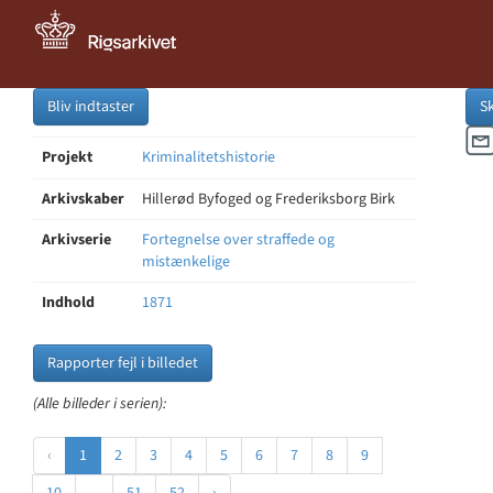
Bliv indtaster
S
Projekt
Kriminalitetshistorie
Arkivskaber
Hillerød Byfoged og Frederiksborg Birk
Arkivserie
Fortegnelse over straffede og
mistænkelige
Indhold
1871
Rapporter fejl i billedet
(Alle billeder i serien):
‹
1
2
3
4
5
6
7
8
9