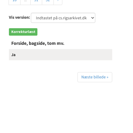
10
...
51
52
›
Vis version:
Korrekturlæst
Forside, bagside, tom mv.
Ja
Næste billede »