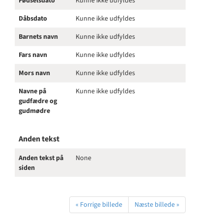
Fødselsdato
Kunne ikke udfyldes
Dåbsdato
Kunne ikke udfyldes
Barnets navn
Kunne ikke udfyldes
Fars navn
Kunne ikke udfyldes
Mors navn
Kunne ikke udfyldes
Navne på
Kunne ikke udfyldes
gudfædre og
gudmødre
Anden tekst
Anden tekst på
None
siden
« Forrige billede
Næste billede »