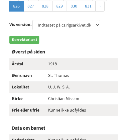
826
827
828
829
830
831
›
Vis version:
Korrekturlæst
Øverst på siden
Årstal
1918
Øens navn
St. Thomas
Lokalitet
U. J. W. S. A.
Kirke
Christian Mission
Frie eller ufrie
Kunne ikke udfyldes
Data om barnet