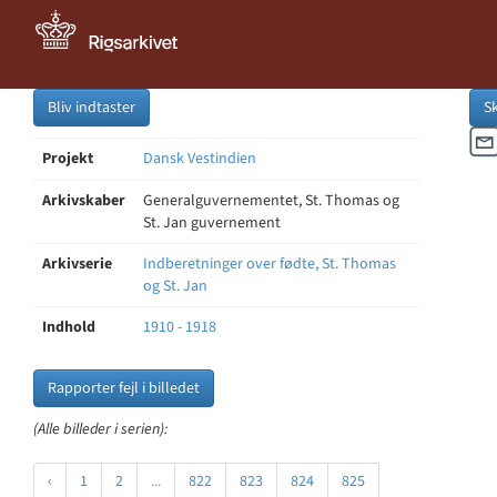
Bliv indtaster
S
Projekt
Dansk Vestindien
Arkivskaber
Generalguvernementet, St. Thomas og
St. Jan guvernement
Arkivserie
Indberetninger over fødte, St. Thomas
og St. Jan
Indhold
1910 - 1918
Rapporter fejl i billedet
(Alle billeder i serien):
‹
1
2
...
822
823
824
825