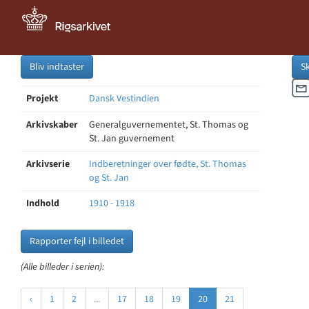
Bliv indtaster
S
Projekt
Dansk Vestindien
Arkivskaber
Generalguvernementet, St. Thomas og
St. Jan guvernement
Arkivserie
Indberetninger over fødte, St. Thomas
og St. Jan
Indhold
1910 - 1918
Rapporter fejl i billedet
(Alle billeder i serien):
‹
1
2
...
17
18
19
20
21