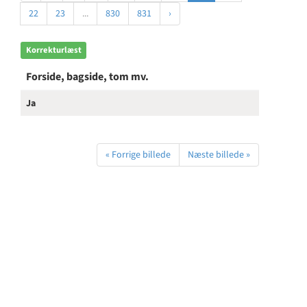
22
23
...
830
831
›
Korrekturlæst
Forside, bagside, tom mv.
Ja
« Forrige billede
Næste billede »