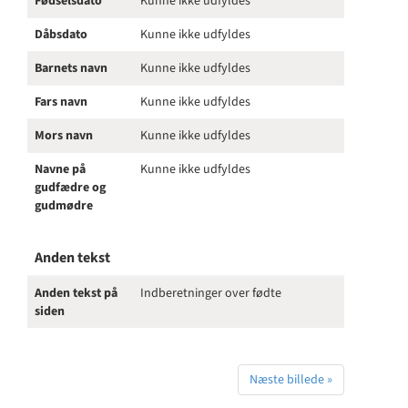
Fødselsdato
Kunne ikke udfyldes
Dåbsdato
Kunne ikke udfyldes
Barnets navn
Kunne ikke udfyldes
Fars navn
Kunne ikke udfyldes
Mors navn
Kunne ikke udfyldes
Navne på
Kunne ikke udfyldes
gudfædre og
gudmødre
Anden tekst
Anden tekst på
Indberetninger over fødte
siden
Næste billede »