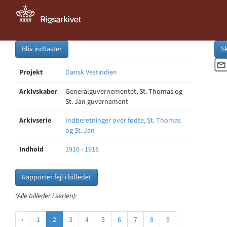
Bliv indtaster
S
Projekt
Dansk Vestindien
Arkivskaber
Generalguvernementet, St. Thomas og
St. Jan guvernement
Arkivserie
Indberetninger over fødte, St. Thomas
og St. Jan
Indhold
1910 - 1918
Rapporter fejl i billedet
(Alle billeder i serien):
‹
1
2
3
4
5
6
7
8
9