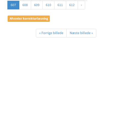
607
608
609
610
611
612
›
Afventer korrekturlæsning
« Forrige billede
Næste billede »