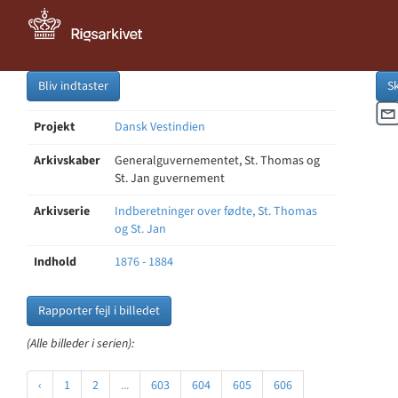
Bliv indtaster
S
Projekt
Dansk Vestindien
Arkivskaber
Generalguvernementet, St. Thomas og
St. Jan guvernement
Arkivserie
Indberetninger over fødte, St. Thomas
og St. Jan
Indhold
1876 - 1884
Rapporter fejl i billedet
(Alle billeder i serien):
‹
1
2
...
603
604
605
606