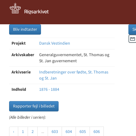
Bliv indtaster
S
Projekt
Dansk Vestindien
Arkivskaber
Generalguvernementet, St. Thomas og
St. Jan guvernement
Arkivserie
Indberetninger over fødte, St. Thomas
og St. Jan
Indhold
1876 - 1884
Rapporter fejl i billedet
(Alle billeder i serien):
‹
1
2
...
603
604
605
606