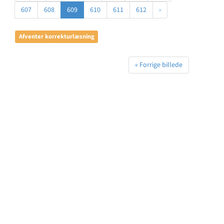
607
608
609
610
611
612
›
Afventer korrekturlæsning
« Forrige billede