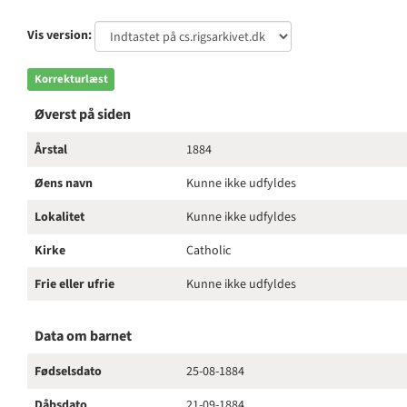
Vis version:
Korrekturlæst
Øverst på siden
Årstal
1884
Øens navn
Kunne ikke udfyldes
Lokalitet
Kunne ikke udfyldes
Kirke
Catholic
Frie eller ufrie
Kunne ikke udfyldes
Data om barnet
Fødselsdato
25-08-1884
Dåbsdato
21-09-1884