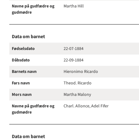
Navne på gudfædre og
Martha Hill
gudmødre
Data om barnet
Fødselsdato
22-07-1884
Dåbsdato
22-09-1884
Barnets navn
Hieronimo Ricardo
Fars navn
Theod. Ricardo
Mors navn
Martha Malony
Navne på gudfædre og
Charl. Allonce, Adel Fifer
gudmødre
Data om barnet