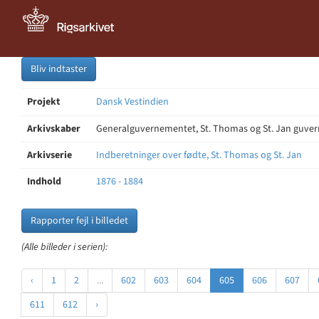
Bliv indtaster
Projekt
Dansk Vestindien
Arkivskaber
Generalguvernementet, St. Thomas og St. Jan guve
Arkivserie
Indberetninger over fødte, St. Thomas og St. Jan
Indhold
1876 - 1884
Rapporter fejl i billedet
(Alle billeder i serien):
‹
1
2
...
602
603
604
605
606
607
611
612
›