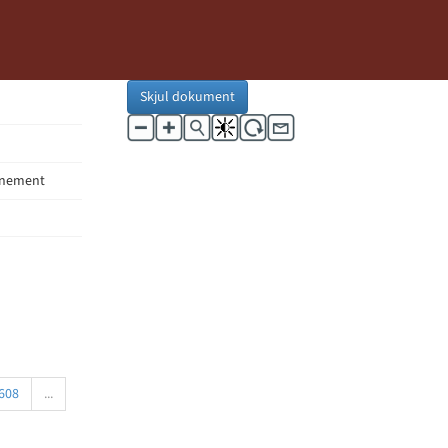
Skjul dokument
rnement
608
...