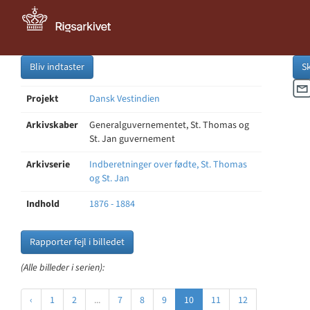
Bliv indtaster
S
Projekt
Dansk Vestindien
Arkivskaber
Generalguvernementet, St. Thomas og
St. Jan guvernement
Arkivserie
Indberetninger over fødte, St. Thomas
og St. Jan
Indhold
1876 - 1884
Rapporter fejl i billedet
(Alle billeder i serien):
‹
1
2
...
7
8
9
10
11
12