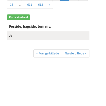
13
...
611
612
›
Korrekturlæst
Forside, bagside, tom mv.
Ja
« Forrige billede
Næste billede »