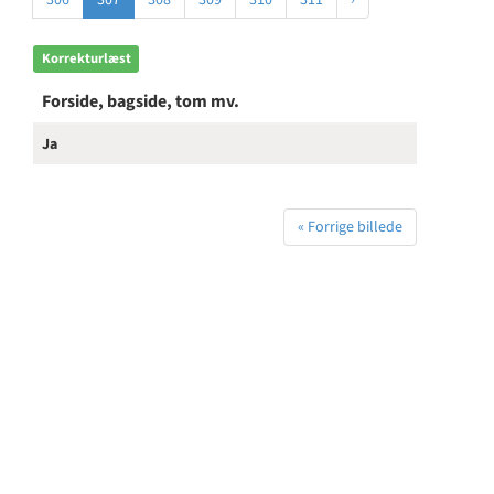
306
307
308
309
310
311
›
Korrekturlæst
Forside, bagside, tom mv.
Ja
« Forrige billede