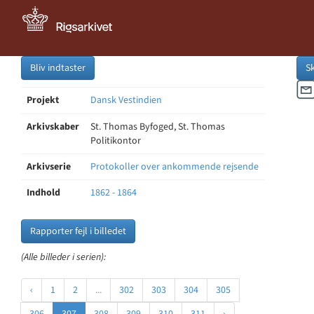
Bliv indtaster
S
Projekt
Dansk Vestindien
Arkivskaber
St. Thomas Byfoged, St. Thomas
Politikontor
Arkivserie
Protokoller over ankommende rejsende
Indhold
1862 - 1864
Rapporter fejl i billedet
(Alle billeder i serien):
‹
1
2
...
302
303
304
305