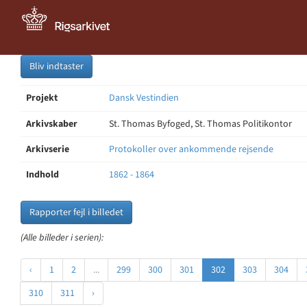
Bliv indtaster
Projekt
Dansk Vestindien
Arkivskaber
St. Thomas Byfoged, St. Thomas Politikontor
Arkivserie
Protokoller over ankommende rejsende
Indhold
1862 - 1864
Rapporter fejl i billedet
(Alle billeder i serien):
‹
1
2
...
299
300
301
302
303
304
310
311
›