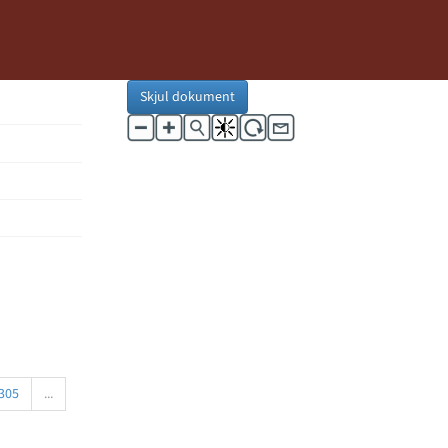
Skjul dokument
305
...