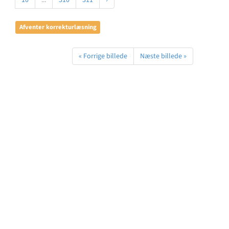
10
...
310
311
›
Afventer korrekturlæsning
« Forrige billede
Næste billede »