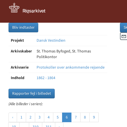
Bliv indtaster
S
Projekt
Dansk Vestindien
Arkivskaber
St. Thomas Byfoged, St. Thomas
Politikontor
Arkivserie
Protokoller over ankommende rejsende
Indhold
1862 - 1864
Rapporter fejl i billedet
(Alle billeder i serien):
‹
1
2
3
4
5
6
7
8
9