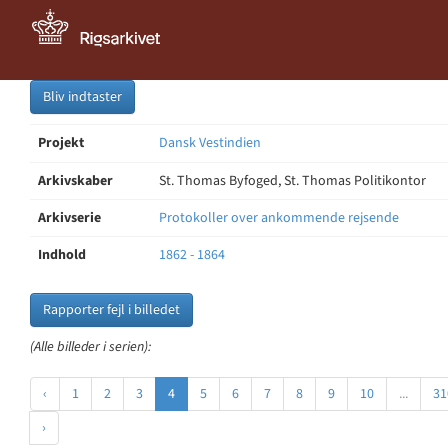
Bliv indtaster
Projekt
Dansk Vestindien
Arkivskaber
St. Thomas Byfoged, St. Thomas Politikontor
Arkivserie
Protokoller over ankommende rejsende
Indhold
1862 - 1864
Rapporter fejl i billedet
(Alle billeder i serien):
‹
1
2
3
4
5
6
7
8
9
10
...
31
›