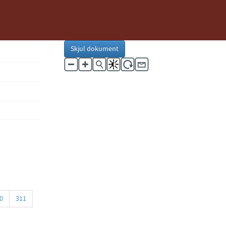
Skjul dokument
0
311