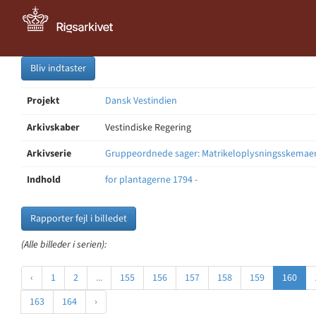
Bliv indtaster
Projekt
Dansk Vestindien
Arkivskaber
Vestindiske Regering
Arkivserie
Gruppeordnede sager: Matrikeloplysningsskemae
Indhold
for plantagerne 1794 -
Rapporter fejl i billedet
(Alle billeder i serien):
‹
1
2
...
155
156
157
158
159
160
163
164
›