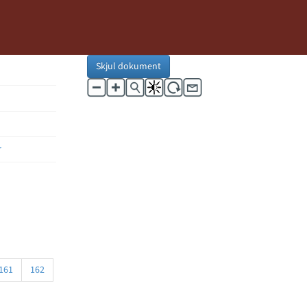
Skjul dokument
r
161
162