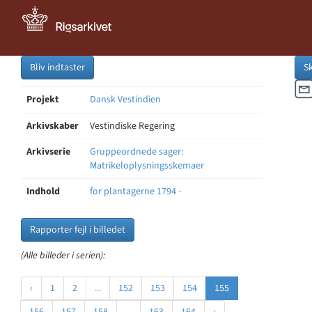
Bliv indtaster
S
Projekt
Dansk Vestindien
Arkivskaber
Vestindiske Regering
Arkivserie
Gruppeordnede sager:
Matrikeloplysningsskemaer
Indhold
for plantagerne 1794 -
Rapporter fejl i billedet
(Alle billeder i serien):
‹
1
2
...
152
153
154
155