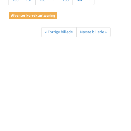
156
157
158
...
163
164
›
Afventer korrekturlæsning
« Forrige billede
Næste billede »