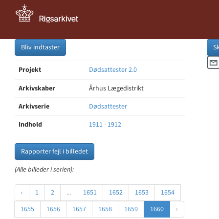
Bliv indtaster
S
Projekt
Dødsattester 2.0
Arkivskaber
Århus Lægedistrikt
Arkivserie
Dødsattester
Indhold
1911 - 1912
Rapporter fejl i billedet
(Alle billeder i serien):
‹
1
2
...
1651
1652
1653
1654
1655
1656
1657
1658
1659
1660
›