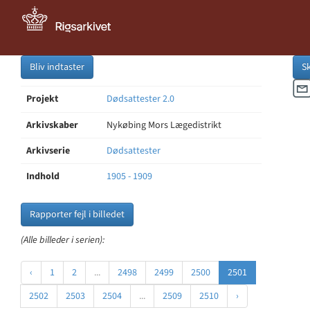
Bliv indtaster
S
Projekt
Dødsattester 2.0
Arkivskaber
Nykøbing Mors Lægedistrikt
Arkivserie
Dødsattester
Indhold
1905 - 1909
Rapporter fejl i billedet
(Alle billeder i serien):
‹
1
2
...
2498
2499
2500
2501
2502
2503
2504
...
2509
2510
›