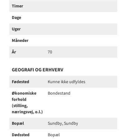
Timer
Dage
Uger
Måneder
År
70
GEOGRAFI OG ERHVERV
Fødested
Kunne ikke udfyldes
Økonomiske
Bondestand
forhold
(stilling,
næringsvej, o.l.)
Bopæl
Sundby, Sundby
Dødssted
Bopæl