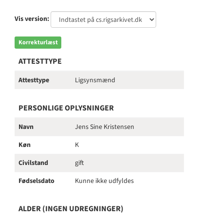
Vis version:
Korrekturlæst
ATTESTTYPE
Attesttype
Ligsynsmænd
PERSONLIGE OPLYSNINGER
Navn
Jens Sine Kristensen
Køn
K
Civilstand
gift
Fødselsdato
Kunne ikke udfyldes
ALDER (INGEN UDREGNINGER)