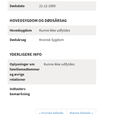
Dødsdato
21-12-1909
HOVEDSYGDOM OG DØDSÅRSAG
Hovedsygdom
Kunne ikke udfyldes
Dødsårsag
Kronisk Sygdom
YDERLIGERE INFO
Oplysninger om
Kunne ikke udfyldes
familiemedlemmer
og øvrige
relationer
Indtasters
bemærkning
« Forrige billede
Næste billede »