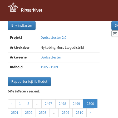
Bliv indtaster
S
Projekt
Dødsattester 2.0
Arkivskaber
Nykøbing Mors Lægedistrikt
Arkivserie
Dødsattester
Indhold
1905 - 1909
Rapporter fejl i billedet
(Alle billeder i serien):
‹
1
2
...
2497
2498
2499
2500
2501
2502
2503
...
2509
2510
›