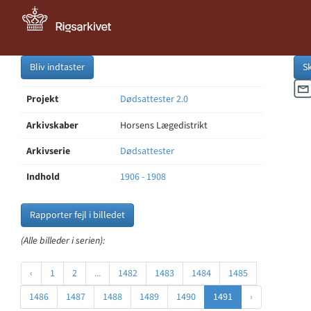
Bliv indtaster
S
Projekt
Dødsattester 2.0
Arkivskaber
Horsens Lægedistrikt
Arkivserie
Dødsattester
Indhold
1906 - 1908
Rapporter fejl i billedet
(Alle billeder i serien):
‹
1
2
...
1482
1483
1484
1485
1486
1487
1488
1489
1490
1491
›