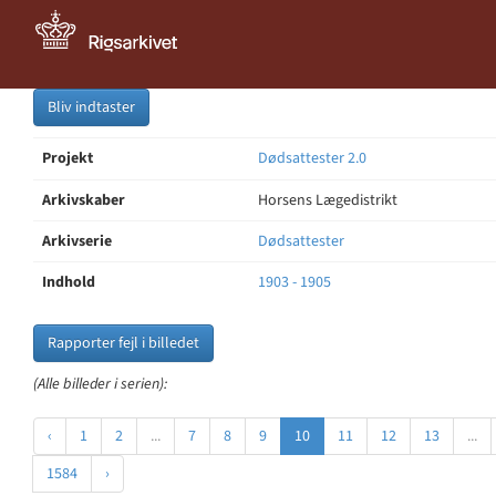
Bliv indtaster
Projekt
Dødsattester 2.0
Arkivskaber
Horsens Lægedistrikt
Arkivserie
Dødsattester
Indhold
1903 - 1905
Rapporter fejl i billedet
(Alle billeder i serien):
‹
1
2
...
7
8
9
10
11
12
13
...
1584
›