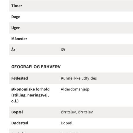
Timer
Dage
Uger
Måneder
År
69
GEOGRAFI OG ERHVERV
Fødested
Kunne ikke udfyldes
Økonomiske forhold
Alderdomshjelp
(stilling, næringsvej,
o.l.)
Bopæl
Ørritslev, Ørritslev
Dødssted
Bopæl