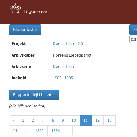
Bliv indtaster
S
Projekt
Dødsattester 2.0
Arkivskaber
Horsens Lægedistrikt
Arkivserie
Dødsattester
Indhold
1903 - 1905
Rapporter fejl i billedet
(Alle billeder i serien):
‹
1
2
...
8
9
10
11
12
13
14
...
1583
1584
›