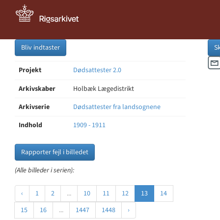
Bliv indtaster
S
Projekt
Dødsattester 2.0
Arkivskaber
Holbæk Lægedistrikt
Arkivserie
Dødsattester fra landsognene
Indhold
1909 - 1911
Rapporter fejl i billedet
(Alle billeder i serien):
‹
1
2
...
10
11
12
13
14
15
16
...
1447
1448
›