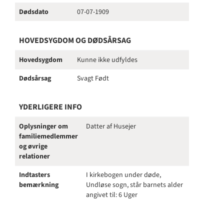
Dødsdato
07-07-1909
HOVEDSYGDOM OG DØDSÅRSAG
Hovedsygdom
Kunne ikke udfyldes
Dødsårsag
Svagt Født
YDERLIGERE INFO
Oplysninger om
Datter af Husejer
familiemedlemmer
og øvrige
relationer
Indtasters
I kirkebogen under døde,
bemærkning
Undløse sogn, står barnets alder
angivet til: 6 Uger