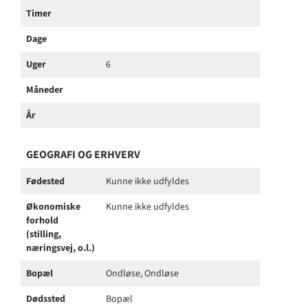
Timer
Dage
Uger
6
Måneder
År
GEOGRAFI OG ERHVERV
Fødested
Kunne ikke udfyldes
Økonomiske
Kunne ikke udfyldes
forhold
(stilling,
næringsvej, o.l.)
Bopæl
Ondløse, Ondløse
Dødssted
Bopæl