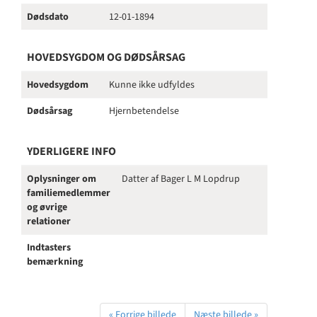
Dødsdato
12-01-1894
HOVEDSYGDOM OG DØDSÅRSAG
Hovedsygdom
Kunne ikke udfyldes
Dødsårsag
Hjernbetendelse
YDERLIGERE INFO
Oplysninger om
Datter af Bager L M Lopdrup
familiemedlemmer
og øvrige
relationer
Indtasters
bemærkning
« Forrige billede
Næste billede »