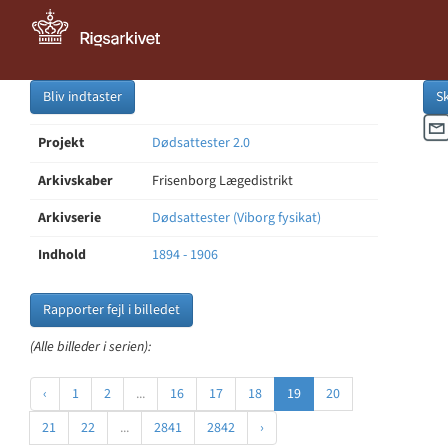
Bliv indtaster
S
Projekt
Dødsattester 2.0
Arkivskaber
Frisenborg Lægedistrikt
Arkivserie
Dødsattester (Viborg fysikat)
Indhold
1894 - 1906
Rapporter fejl i billedet
(Alle billeder i serien):
‹
1
2
...
16
17
18
19
20
21
22
...
2841
2842
›