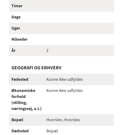
Timer
Dage
Uger
Måneder
År
2
GEOGRAFI OG ERHVERV
Fødested
Kunne ikke udfyldes
Økonomiske
Kunne ikke udfyldes
forhold
(stilling,
næringsvej, o.l.)
Bopæl
Hvorslev, Hvorslev
Dødssted
Bopæl