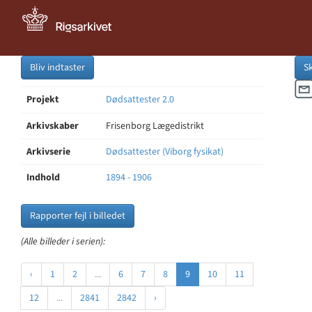
Bliv indtaster
S
Projekt
Dødsattester 2.0
Arkivskaber
Frisenborg Lægedistrikt
Arkivserie
Dødsattester (Viborg fysikat)
Indhold
1894 - 1906
Rapporter fejl i billedet
(Alle billeder i serien):
‹
1
2
...
6
7
8
9
10
11
12
...
2841
2842
›