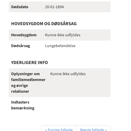
Dødsdato
20-01-1894
HOVEDSYGDOM OG DØDSÅRSAG
Hovedsygdom
Kunne ikke udfyldes
Dødsårsag
Lungebetendelse
YDERLIGERE INFO
Oplysninger om
Kunne ikke udfyldes
familiemedlemmer
og øvrige
relationer
Indtasters
bemærkning
« Forrige billede
Næste billede »