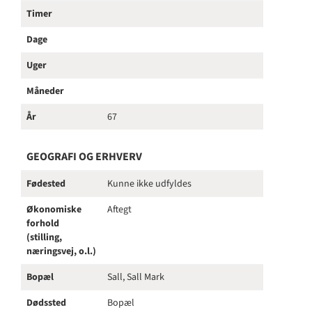
Timer
Dage
Uger
Måneder
År
67
GEOGRAFI OG ERHVERV
Fødested
Kunne ikke udfyldes
Økonomiske
Aftegt
forhold
(stilling,
næringsvej, o.l.)
Bopæl
Sall, Sall Mark
Dødssted
Bopæl