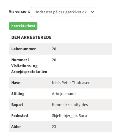
Vis version:
Korrekturlæst
DEN ARRESTEREDE
Løbenummer
20
Nummer i
20
Visitations- og
Arbejdsprotokollen
Navn
Niels Peter Thobiasen
Stilling
Arbejdsmand
Bopæl
Kunne ikke udfyldes
Fødested
Skjellebjerg pr. Sorø
Alder
23