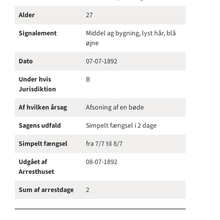
Alder
27
Signalement
Middel ag bygning, lyst hår, blå
øjne
Dato
07-07-1892
Under hvis
B
Jurisdiktion
Af hvilken årsag
Afsoning af en bøde
Sagens udfald
Simpelt fængsel i 2 dage
Simpelt fængsel
fra 7/7 til 8/7
Udgået af
08-07-1892
Arresthuset
Sum af arrestdage
2