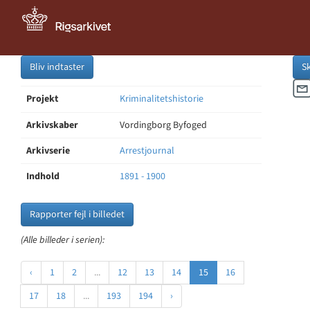
Bliv indtaster
S
Projekt
Kriminalitetshistorie
Arkivskaber
Vordingborg Byfoged
Arkivserie
Arrestjournal
Indhold
1891 - 1900
Rapporter fejl i billedet
(Alle billeder i serien):
‹
1
2
...
12
13
14
15
16
17
18
...
193
194
›