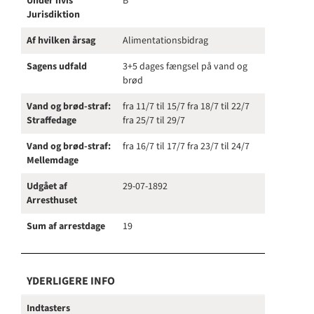
Under hvis
B
Jurisdiktion
Af hvilken årsag
Alimentationsbidrag
Sagens udfald
3+5 dages fængsel på vand og
brød
Vand og brød-straf:
fra 11/7 til 15/7 fra 18/7 til 22/7
Straffedage
fra 25/7 til 29/7
Vand og brød-straf:
fra 16/7 til 17/7 fra 23/7 til 24/7
Mellemdage
Udgået af
29-07-1892
Arresthuset
Sum af arrestdage
19
YDERLIGERE INFO
Indtasters