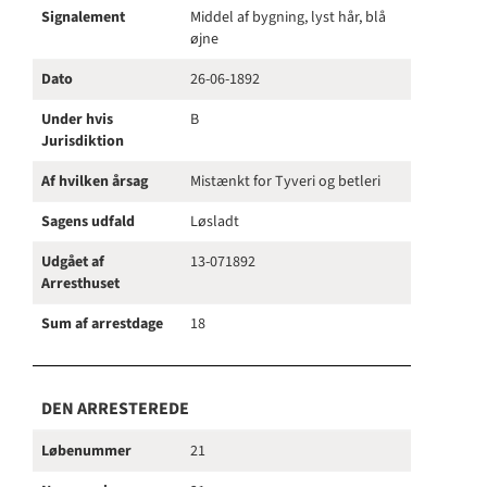
Signalement
Middel af bygning, lyst hår, blå
øjne
Dato
26-06-1892
Under hvis
B
Jurisdiktion
Af hvilken årsag
Mistænkt for Tyveri og betleri
Sagens udfald
Løsladt
Udgået af
13-071892
Arresthuset
Sum af arrestdage
18
DEN ARRESTEREDE
Løbenummer
21