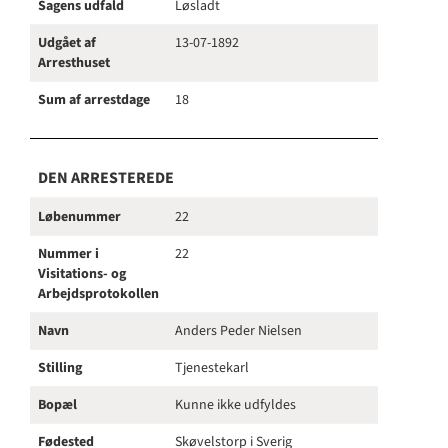
Sagens udfald
Løsladt
Udgået af
13-07-1892
Arresthuset
Sum af arrestdage
18
DEN ARRESTEREDE
Løbenummer
22
Nummer i
22
Visitations- og
Arbejdsprotokollen
Navn
Anders Peder Nielsen
Stilling
Tjenestekarl
Bopæl
Kunne ikke udfyldes
Fødested
Skøvelstorp i Sverig