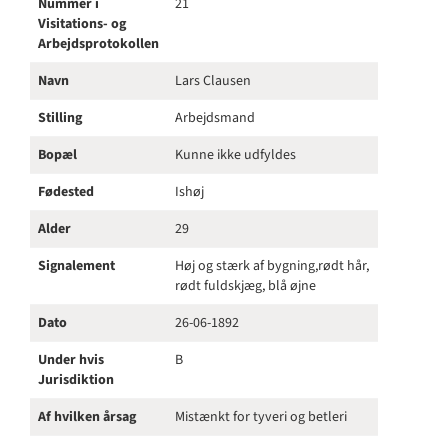
Nummer i
21
Visitations- og
Arbejdsprotokollen
Navn
Lars Clausen
Stilling
Arbejdsmand
Bopæl
Kunne ikke udfyldes
Fødested
Ishøj
Alder
29
Signalement
Høj og stærk af bygning,rødt hår,
rødt fuldskjæg, blå øjne
Dato
26-06-1892
Under hvis
B
Jurisdiktion
Af hvilken årsag
Mistænkt for tyveri og betleri