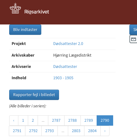
Bliv indtaster
S
Projekt
Dødsattester 2.0
Arkivskaber
Hjørring Lægedistrikt
Arkivserie
Dødsattester
Indhold
1903 - 1905
Rapporter fejl i billedet
(Alle billeder i serien):
‹
1
2
...
2787
2788
2789
2790
2791
2792
2793
...
2803
2804
›