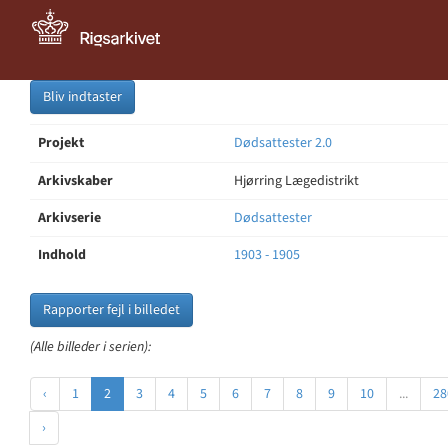
Bliv indtaster
Projekt
Dødsattester 2.0
Arkivskaber
Hjørring Lægedistrikt
Arkivserie
Dødsattester
Indhold
1903 - 1905
Rapporter fejl i billedet
(Alle billeder i serien):
‹
1
2
3
4
5
6
7
8
9
10
...
28
›