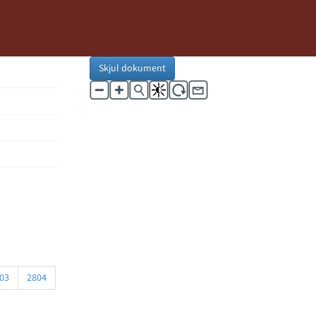
Skjul dokument
03
2804