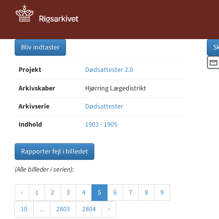
Bliv indtaster
S
Projekt
Dødsattester 2.0
Arkivskaber
Hjørring Lægedistrikt
Arkivserie
Dødsattester
Indhold
1903 - 1905
Rapporter fejl i billedet
(Alle billeder i serien):
‹
1
2
3
4
5
6
7
8
9
10
...
2803
2804
›