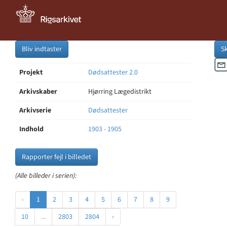
Bliv indtaster
S
Projekt
Dødsattester 2.0
Arkivskaber
Hjørring Lægedistrikt
Arkivserie
Dødsattester
Indhold
1903 - 1905
Rapporter fejl i billedet
(Alle billeder i serien):
‹
1
2
3
4
5
6
7
8
9
10
...
2803
2804
›