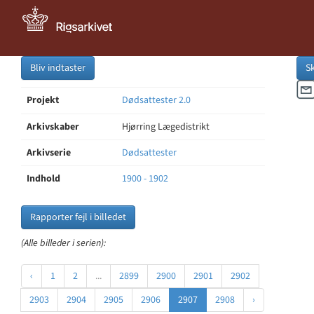
Bliv indtaster
S
Projekt
Dødsattester 2.0
Arkivskaber
Hjørring Lægedistrikt
Arkivserie
Dødsattester
Indhold
1900 - 1902
Rapporter fejl i billedet
(Alle billeder i serien):
‹
1
2
...
2899
2900
2901
2902
2903
2904
2905
2906
2907
2908
›