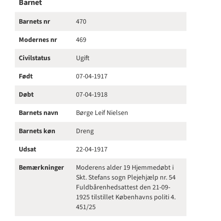
Barnet
Barnets nr
470
Modernes nr
469
Civilstatus
Ugift
Født
07-04-1917
Døbt
07-04-1918
Barnets navn
Børge Leif Nielsen
Barnets køn
Dreng
Udsat
22-04-1917
Bemærkninger
Moderens alder 19 Hjemmedøbt i
Skt. Stefans sogn Plejehjælp nr. 54
Fuldbårenhedsattest den 21-09-
1925 tilstillet Københavns politi 4.
451/25