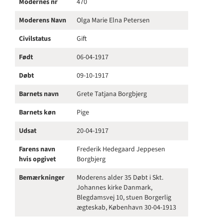
Modernes nr
470
Moderens Navn
Olga Marie Elna Petersen
Civilstatus
Gift
Født
06-04-1917
Døbt
09-10-1917
Barnets navn
Grete Tatjana Borgbjerg
Barnets køn
Pige
Udsat
20-04-1917
Farens navn
Frederik Hedegaard Jeppesen
hvis opgivet
Borgbjerg
Bemærkninger
Moderens alder 35 Døbt i Skt.
Johannes kirke Danmark,
Blegdamsvej 10, stuen Borgerlig
ægteskab, København 30-04-1913