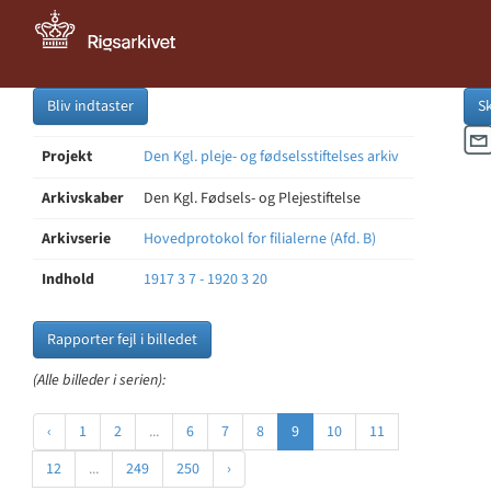
Bliv indtaster
S
Projekt
Den Kgl. pleje- og fødselsstiftelses arkiv
Arkivskaber
Den Kgl. Fødsels- og Plejestiftelse
Arkivserie
Hovedprotokol for filialerne (Afd. B)
Indhold
1917 3 7 - 1920 3 20
Rapporter fejl i billedet
(Alle billeder i serien):
‹
1
2
...
6
7
8
9
10
11
12
...
249
250
›