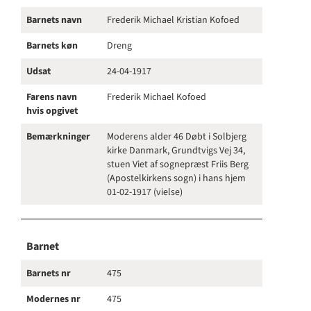
Barnets navn
Frederik Michael Kristian Kofoed
Barnets køn
Dreng
Udsat
24-04-1917
Farens navn
Frederik Michael Kofoed
hvis opgivet
Bemærkninger
Moderens alder 46 Døbt i Solbjerg
kirke Danmark, Grundtvigs Vej 34,
stuen Viet af sognepræst Friis Berg
(Apostelkirkens sogn) i hans hjem
01-02-1917 (vielse)
Barnet
Barnets nr
475
Modernes nr
475