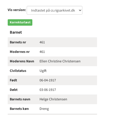
Vis version:
Korrekturlæst
Barnet
Barnets nr
461
Modernes nr
461
Moderens Navn
Ellen Christine Christensen
Civilstatus
Ugift
Født
06-04-1917
Døbt
03-06-1917
Barnets navn
Helge Christensen
Barnets køn
Dreng