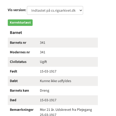
Vis version:
Korrekturlæst
Barnet
Barnets nr
341
Modernes nr
341
Civilstatus
Ugift
Født
15-03-1917
Døbt
Kunne ikke udfyldes
Barnets køn
Dreng
Død
15-03-1917
Bemærkninger
Mor 21 år. Udskrevet fra Plejegang
25-03-1917