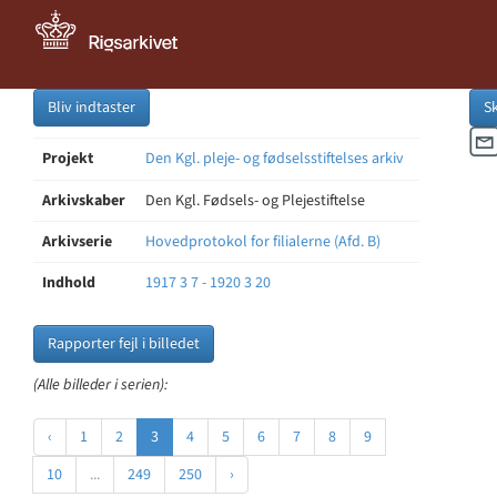
Bliv indtaster
S
Projekt
Den Kgl. pleje- og fødselsstiftelses arkiv
Arkivskaber
Den Kgl. Fødsels- og Plejestiftelse
Arkivserie
Hovedprotokol for filialerne (Afd. B)
Indhold
1917 3 7 - 1920 3 20
Rapporter fejl i billedet
(Alle billeder i serien):
‹
1
2
3
4
5
6
7
8
9
10
...
249
250
›