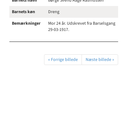
Barnets navn
Børge Svend Aage Rasmussen
Barnets køn
Dreng
Bemærkninger
Mor 24 år. Udskrevet fra Barselsgang
29-03-1917.
« Forrige billede
Næste billede »