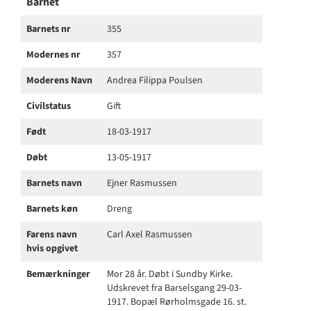
Barnet
Barnets nr
355
Modernes nr
357
Moderens Navn
Andrea Filippa Poulsen
Civilstatus
Gift
Født
18-03-1917
Døbt
13-05-1917
Barnets navn
Ejner Rasmussen
Barnets køn
Dreng
Farens navn
Carl Axel Rasmussen
hvis opgivet
Bemærkninger
Mor 28 år. Døbt i Sundby Kirke.
Udskrevet fra Barselsgang 29-03-
1917. Bopæl Rørholmsgade 16. st.