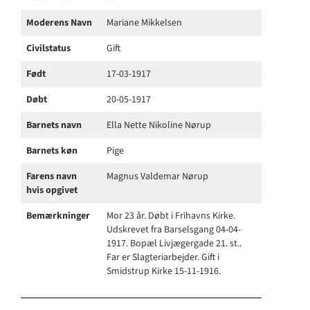
Moderens Navn
Mariane Mikkelsen
Civilstatus
Gift
Født
17-03-1917
Døbt
20-05-1917
Barnets navn
Ella Nette Nikoline Nørup
Barnets køn
Pige
Farens navn
Magnus Valdemar Nørup
hvis opgivet
Bemærkninger
Mor 23 år. Døbt i Frihavns Kirke.
Udskrevet fra Barselsgang 04-04-
1917. Bopæl Livjægergade 21. st..
Far er Slagteriarbejder. Gift i
Smidstrup Kirke 15-11-1916.