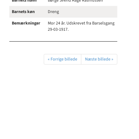
Barnets navn
Børge Svend Aage Rasmussen
Barnets køn
Dreng
Bemærkninger
Mor 24 år. Udskrevet fra Barselsgang
29-03-1917.
« Forrige billede
Næste billede »