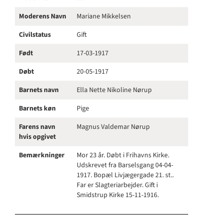
Moderens Navn
Mariane Mikkelsen
Civilstatus
Gift
Født
17-03-1917
Døbt
20-05-1917
Barnets navn
Ella Nette Nikoline Nørup
Barnets køn
Pige
Farens navn
Magnus Valdemar Nørup
hvis opgivet
Bemærkninger
Mor 23 år. Døbt i Frihavns Kirke.
Udskrevet fra Barselsgang 04-04-
1917. Bopæl Livjægergade 21. st..
Far er Slagteriarbejder. Gift i
Smidstrup Kirke 15-11-1916.