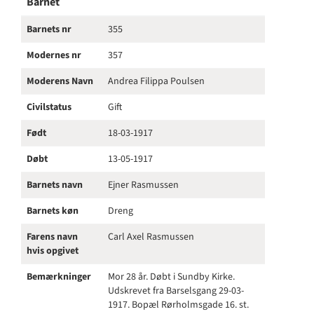
Barnet
Barnets nr
355
Modernes nr
357
Moderens Navn
Andrea Filippa Poulsen
Civilstatus
Gift
Født
18-03-1917
Døbt
13-05-1917
Barnets navn
Ejner Rasmussen
Barnets køn
Dreng
Farens navn
Carl Axel Rasmussen
hvis opgivet
Bemærkninger
Mor 28 år. Døbt i Sundby Kirke.
Udskrevet fra Barselsgang 29-03-
1917. Bopæl Rørholmsgade 16. st.