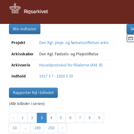
Bliv indtaster
S
Projekt
Den Kgl. pleje- og fødselsstiftelses arkiv
Arkivskaber
Den Kgl. Fødsels- og Plejestiftelse
Arkivserie
Hovedprotokol for filialerne (Afd. B)
Indhold
1917 3 7 - 1920 3 20
Rapporter fejl i billedet
(Alle billeder i serien):
‹
1
2
3
4
5
6
7
8
9
10
...
249
250
›