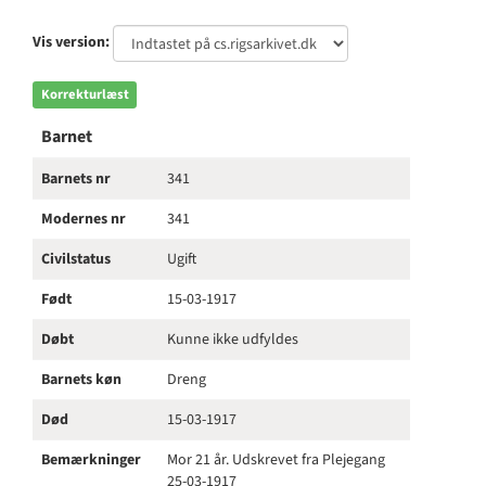
Vis version:
Korrekturlæst
Barnet
Barnets nr
341
Modernes nr
341
Civilstatus
Ugift
Født
15-03-1917
Døbt
Kunne ikke udfyldes
Barnets køn
Dreng
Død
15-03-1917
Bemærkninger
Mor 21 år. Udskrevet fra Plejegang
25-03-1917