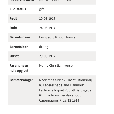
Civilstatus
gift
Født
10-03-1917
Døbt
24-06-1917
Barnets navn
Leif Georg Rudolf Iversen
Barnets køn
dreng
Udsat
29-03-1917
Farens navn
Henry Christian Iversen
hvis opgivet
Bemærkninger
Moderens alder 25 Døbt i Brønshøj
K. Faderes fødeland Danmark
Faderens bopæl Rudolf Bergsgade
62 II Faderen værkfører Cof.
Capernaums K. 26/12 1914