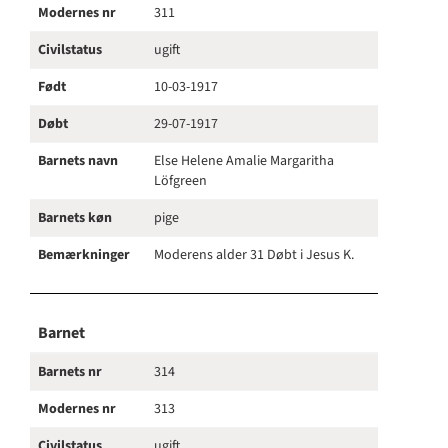
Modernes nr
311
Civilstatus
ugift
Født
10-03-1917
Døbt
29-07-1917
Barnets navn
Else Helene Amalie Margaritha
Löfgreen
Barnets køn
pige
Bemærkninger
Moderens alder 31 Døbt i Jesus K.
Barnet
Barnets nr
314
Modernes nr
313
Civilstatus
ugift