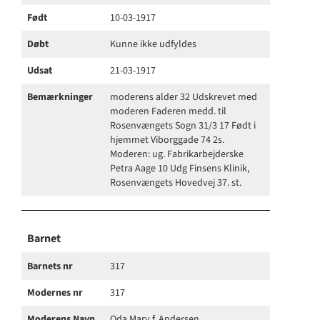
Født
10-03-1917
Døbt
Kunne ikke udfyldes
Udsat
21-03-1917
Bemærkninger
moderens alder 32 Udskrevet med
moderen Faderen medd. til
Rosenvængets Sogn 31/3 17 Født i
hjemmet Viborggade 74 2s.
Moderen: ug. Fabrikarbejderske
Petra Aage 10 Udg Finsens Klinik,
Rosenvængets Hovedvej 37. st.
Barnet
Barnets nr
317
Modernes nr
317
Moderens Navn
Oda Mary f. Andersen