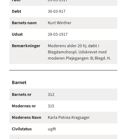
Født
09-03-1917
Døbt
30-03-917
Barnets navn
Kurt Winther
Udsat
28-03-1917
Bemærkninger
Moderens alder 20 hj. døbt i
Blegdamshospl. Udskrevet med
moderen Plejegangen: B; Blegd. H.
Barnet
Barnets nr
312
Modernes nr
315
Moderens Navn
Karla Petrea Kragsager
Civilstatus
ugift