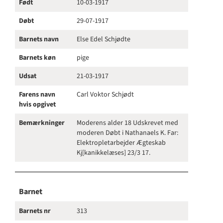
Født
10-03-1917
Døbt
29-07-1917
Barnets navn
Else Edel Schjødte
Barnets køn
pige
Udsat
21-03-1917
Farens navn
Carl Voktor Schjødt
hvis opgivet
Bemærkninger
Moderens alder 18 Udskrevet med
moderen Døbt i Nathanaels K. Far:
Elektropletarbejder Ægteskab
Kj[kanikkelæses] 23/3 17.
Barnet
Barnets nr
313