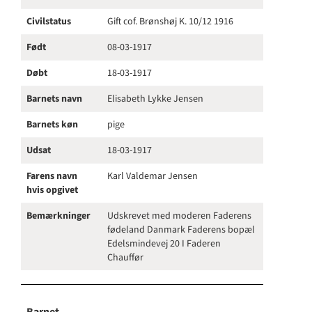
Civilstatus
Gift cof. Brønshøj K. 10/12 1916
Født
08-03-1917
Døbt
18-03-1917
Barnets navn
Elisabeth Lykke Jensen
Barnets køn
pige
Udsat
18-03-1917
Farens navn
Karl Valdemar Jensen
hvis opgivet
Bemærkninger
Udskrevet med moderen Faderens
fødeland Danmark Faderens bopæl
Edelsmindevej 20 I Faderen
Chauffør