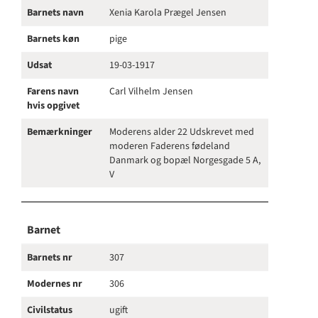
Barnets navn
Xenia Karola Prægel Jensen
Barnets køn
pige
Udsat
19-03-1917
Farens navn
Carl Vilhelm Jensen
hvis opgivet
Bemærkninger
Moderens alder 22 Udskrevet med
moderen Faderens fødeland
Danmark og bopæl Norgesgade 5 A,
V
Barnet
Barnets nr
307
Modernes nr
306
Civilstatus
ugift