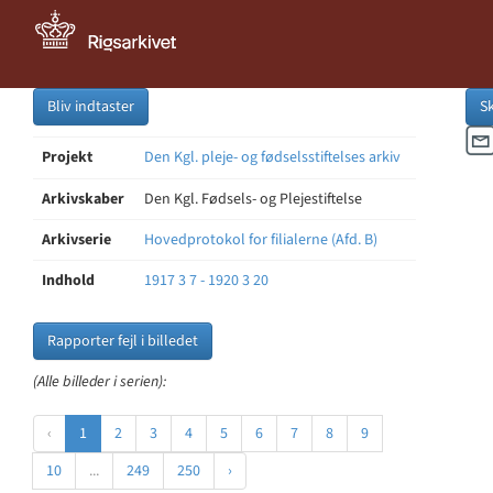
Bliv indtaster
S
Projekt
Den Kgl. pleje- og fødselsstiftelses arkiv
Arkivskaber
Den Kgl. Fødsels- og Plejestiftelse
Arkivserie
Hovedprotokol for filialerne (Afd. B)
Indhold
1917 3 7 - 1920 3 20
Rapporter fejl i billedet
(Alle billeder i serien):
‹
1
2
3
4
5
6
7
8
9
10
...
249
250
›