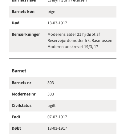
Barnets navn
Evelyn Gurli Petersen
Barnets køn
pige
Død
13-03-1917
Bemærkninger
Moderens alder 21 hj døbt af
Reservejordemoder frk. Rasmussen
Moderen udskrevet 19/3, 17
Barnet
Barnets nr
303
Modernes nr
303
Civilstatus
ugift
Født
07-03-1917
Døbt
13-03-1917