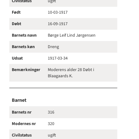
Civilstatus
ugift
Født
10-03-1917
Døbt
16-09-1917
Barnets navn
Børge Leif Lind Jørgensen
Barnets køn
Dreng
Udsat
1917-03-34
Bemærkninger
Moderens alder 28 Døbt i
Blaagaards K.
Barnet
Barnets nr
316
Modernes nr
320
Civilstatus
ugift