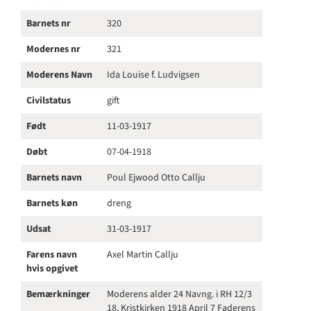
Barnets nr
320
Modernes nr
321
Moderens Navn
Ida Louise f. Ludvigsen
Civilstatus
gift
Født
11-03-1917
Døbt
07-04-1918
Barnets navn
Poul Ejwood Otto Callju
Barnets køn
dreng
Udsat
31-03-1917
Farens navn
Axel Martin Callju
hvis opgivet
Bemærkninger
Moderens alder 24 Navng. i RH 12/3
18, Kristkirken 1918 April 7 Faderens