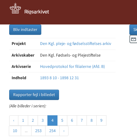
Bliv indtaster
S
Projekt
Den Kgl. pleje- og fødselsstiftelses arkiv
Arkivskaber
Den Kgl. Fødsels- og Plejestiftelse
Arkivserie
Hovedprotokol for filialerne (Afd. B)
Indhold
1893 8 10 - 1898 12 31
Rapporter fejl i billedet
(Alle billeder i serien):
‹
1
2
3
4
5
6
7
8
9
10
...
253
254
›