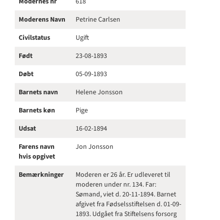
Modernes nr
618
Moderens Navn
Petrine Carlsen
Civilstatus
Ugift
Født
23-08-1893
Døbt
05-09-1893
Barnets navn
Helene Jonsson
Barnets køn
Pige
Udsat
16-02-1894
Farens navn
Jon Jonsson
hvis opgivet
Bemærkninger
Moderen er 26 år. Er udleveret til
moderen under nr. 134. Far:
Sømand, viet d. 20-11-1894. Barnet
afgivet fra Fødselsstiftelsen d. 01-09-
1893. Udgået fra Stiftelsens forsorg