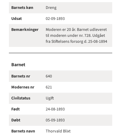
Barnets køn
Dreng
Udsat
02-09-1893
Bemærkninger
Moderen er 20 år. Barnet udleveret
til moderen under nr. 728. Udgået
fra Stiftelsens forsorg d. 25-08-1894
Barnet
Barnets nr
640
Modernes nr
621
Civilstatus
Ugift
Født
24-08-1893
Døbt
05-09-1893
Barnets navn
Thorvald Blixt