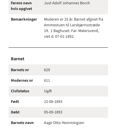
Farens navn
Just Adolf Johannes Borch
hvis opgivet
Bemærkninger
Moderen er 25 år. Barnet afgivet fra
Ammestuen til Larsbjørnsstræde
19. 1 Baghuset. Far: Malersvend,
viet d. 07-01-1892.
Barnet
Barnets nr
629
Modernes nr
611
Civilstatus
Ugift
Født
22-08-1893
Døbt
05-09-1893
Barnets navn
Aage Otto Hemmingsen