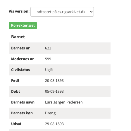
Vis version:
Korrekturlæst
Barnet
Barnets nr
621
Modernes nr
599
Civilstatus
Ugift
Født
20-08-1893
Døbt
05-09-1893
Barnets navn
Lars Jørgen Pedersen
Barnets køn
Dreng
Udsat
29-08-1893